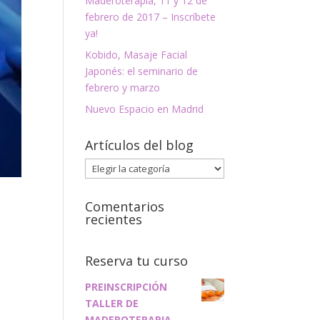
Maderoterapia, 11 y 12 de
febrero de 2017 – Inscríbete
ya!
Kobido, Masaje Facial
Japonés: el seminario de
febrero y marzo
Nuevo Espacio en Madrid
Artículos del blog
Artículos
del
blog
Comentarios
recientes
Reserva tu curso
PREINSCRIPCIÓN
TALLER DE
MADEROTERAPIA