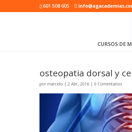
601 508 605
info@agacademias.c
CURSOS DE M
osteopatia dorsal y ce
por
marcelo
|
2 Abr, 2016
|
0 Comentarios