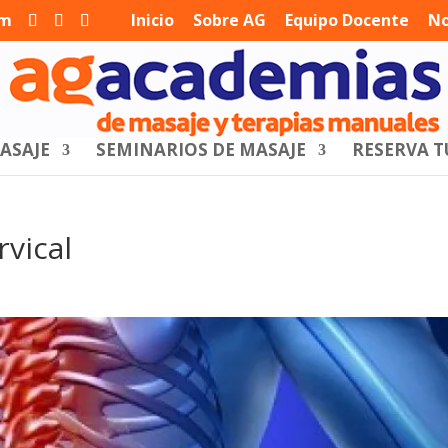
om
Inicio
Sobre AG
Equipo Docente
No
ASAJE
SEMINARIOS DE MASAJE
RESERVA T
rvical