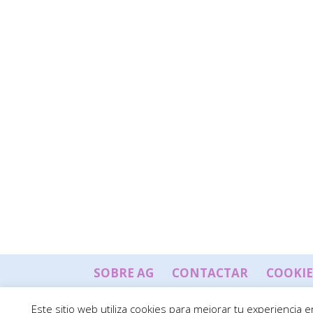
SOBRE AG
CONTACTAR
COOKIE
Este sitio web utiliza cookies para mejorar tu experiencia
Diseñado por
Webworld.es
| Utilizamos