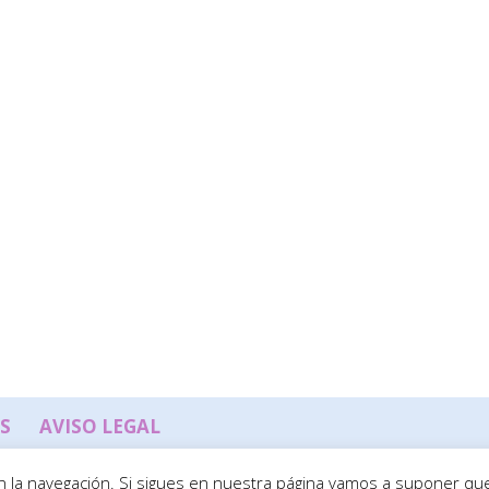
S
AVISO LEGAL
 en la navegación. Si sigues en nuestra página vamos a suponer q
WordPress
y
Elegant Themes